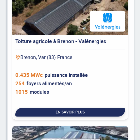
Toiture agricole à Brenon - Valénergies
Brenon, Var (83) France
0.435 MWc
puissance installée
254
foyers alimentés/an
1015
modules
EN SAVOIR PLUS