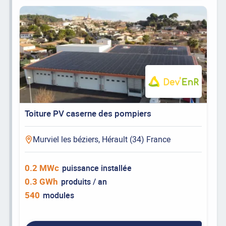
Toiture PV caserne des pompiers
Murviel les béziers, Hérault (34) France
0.2 MWc
puissance installée
0.3 GWh
produits / an
540
modules