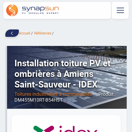
Accueil
Références
Installation toiture PV et
ombrières à Amiens
Saint-Sauveur - IDEX
Toitures industrielles & commerciales
|
Produit :
DM455M10RT-B54HST