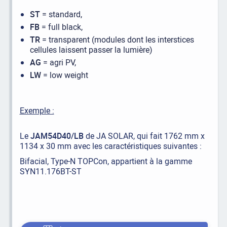
ST
= standard,
FB
= full black,
TR
= transparent (modules dont les interstices
cellules laissent passer la lumière)
AG
= agri PV,
LW
= low weight
Exemple :
Le
JAM54D40/LB
de JA SOLAR, qui fait 1762 mm x
1134 x 30 mm avec les caractéristiques suivantes :
Bifacial, Type-N TOPCon, appartient à la gamme
SYN11.176BT-ST