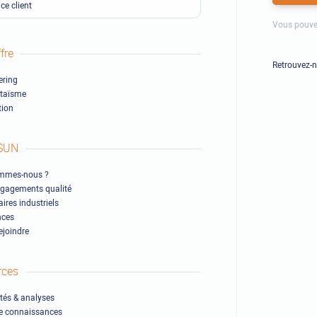
ce client
Vous pouve
fre
Retrouvez-
ring
ltaïsme
ion
SUN
mmes-nous ?
gagements qualité
ires industriels
nces
ejoindre
rces
ités & analyses
e connaissances