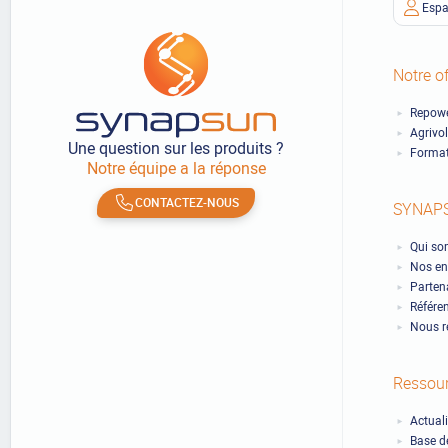
Espa
Notre of
Repowe
Agrivo
Une question sur les produits ?
Format
Notre équipe a la réponse
CONTACTEZ-NOUS
SYNAP
Qui so
Nos en
Partena
Référe
Nous r
Ressou
Actual
Base d