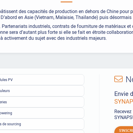
bâtissent des capacités de production en dehors de Chine pour pa
. D’abord en Asie (Vietnam, Malaisie, Thaïlande) puis désormai
. Partenariats industriels, contrats de fourniture de matériaux 
nne sera d’autant plus forte si elle se fait en étroite collaborati
éjà activement du sujet avec des industriels majeurs.
N
ules PV
uleurs
Envie d
SYNAPS
eries
Recevez 
owering
SYNAPSUN
ls de sourcing
S'INSCR