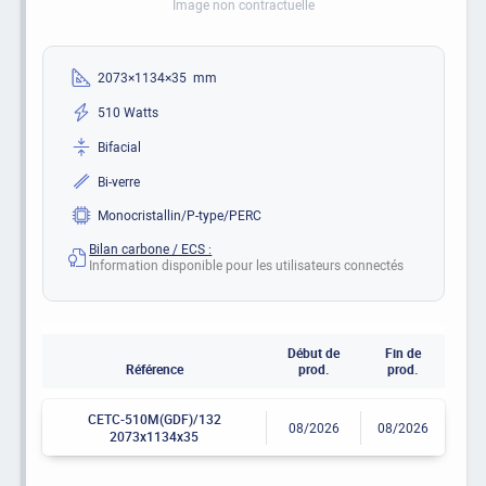
Image non contractuelle
2073×1134×35 mm
510 Watts
Bifacial
Bi-verre
Monocristallin/P-type/PERC
Bilan carbone / ECS :
Information disponible pour les utilisateurs connectés
Début de
Fin de
Référence
prod.
prod.
CETC-510M(GDF)/132
08/2026
08/2026
2073x1134x35