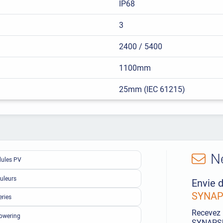
IP68
3
2400 / 5400
1100mm
25mm (IEC 61215)
N
ules PV
uleurs
Envie d
SYNAPS
eries
Recevez 
owering
SYNAPSUN