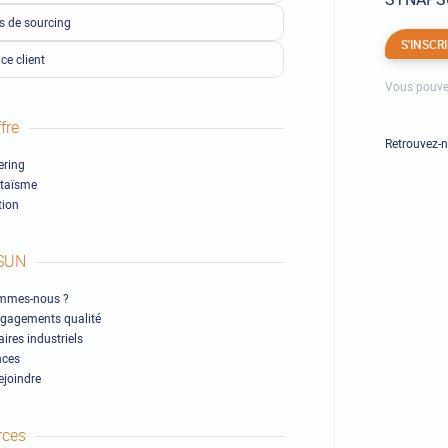
ls de sourcing
S'INSCR
ce client
Vous pouve
fre
Retrouvez-
ring
ltaïsme
ion
SUN
mmes-nous ?
gagements qualité
ires industriels
nces
ejoindre
rces