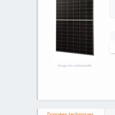
Image non contractuelle
Données techniques