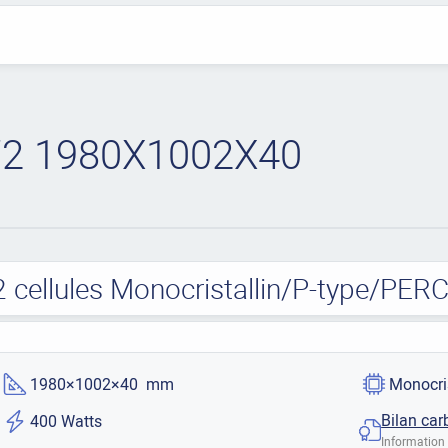
2 1980X1002X40
cellules Monocristallin/P-type/PER
1980×1002×40 mm
Monocri
Bilan car
400 Watts
Information 