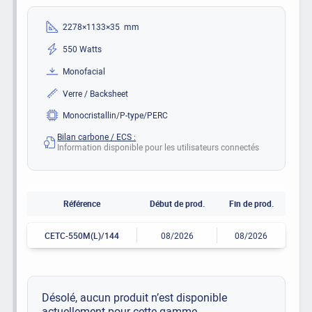
2278×1133×35 mm
550 Watts
Monofacial
Verre / Backsheet
Monocristallin/P-type/PERC
Bilan carbone / ECS :
Information disponible pour les utilisateurs connectés
Référence
Début de prod.
Fin de prod.
CETC-550M(L)/144
08/2026
08/2026
Désolé, aucun produit n’est disponible
actuellement pour cette gamme.