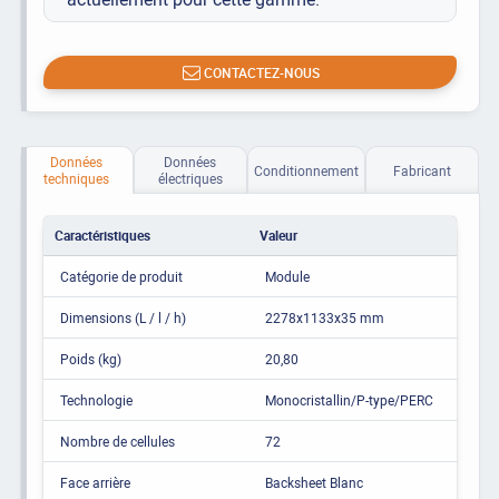
CONTACTEZ-NOUS
Données
Données
Conditionnement
Fabricant
techniques
électriques
Caractéristiques
Valeur
Catégorie de produit
Module
Dimensions (L / l / h)
2278x1133x35 mm
Poids (kg)
20,80
Technologie
Monocristallin/P-type/PERC
Nombre de cellules
72
Face arrière
Backsheet Blanc