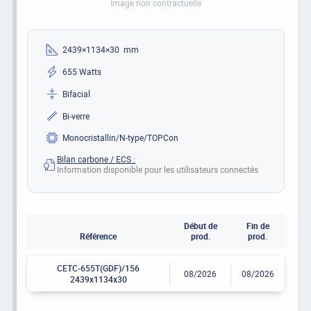
Image non contractuelle
2439×1134×30 mm
655 Watts
Bifacial
Bi-verre
Monocristallin/N-type/TOPCon
Bilan carbone / ECS :
Information disponible pour les utilisateurs connectés
Début de
Fin de
Référence
prod.
prod.
CETC-655T(GDF)/156
08/2026
08/2026
2439x1134x30