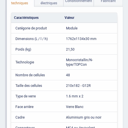
Conditionnement
Fabricant
techniques
électriques
Caractéristiques
Valeur
Catégorie de produit
Module
Dimensions (L / l / h)
1762x1134x30 mm
Poids (kg)
21,50
Monocristallin/N-
Technologie
type/TOPCon
Nombre de cellules
48
Taille des cellules
210x182 - G12R
Type de verre
1.6 mm x 2
Face arrière
Verre Blanc
Cadre
Aluminium gris ou noir
Connecteurs
MC4 ou équivalent