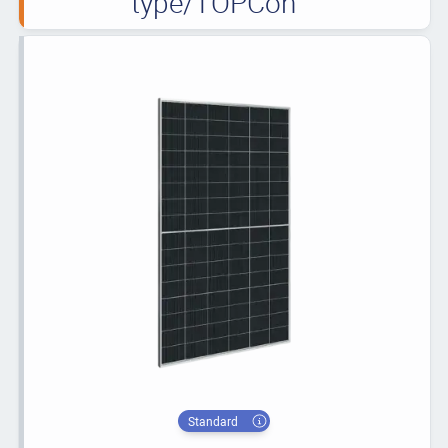
type/TOPCon
Standard