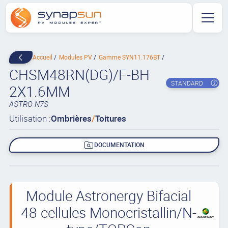
Accueil
Modules PV
Gamme SYN11.176BT
CHSM48RN(DG)/F-BH
STANDARD
2X1.6MM
ASTRO N7S
Utilisation :
Ombrières
/
Toitures
DOCUMENTATION
Module Astronergy Bifacial
48 cellules Monocristallin/N-