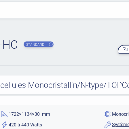
-HC
STANDARD
cellules Monocristallin/N-type/TOPC
1722×1134×30 mm
Monocri
Système
420 à 440 Watts