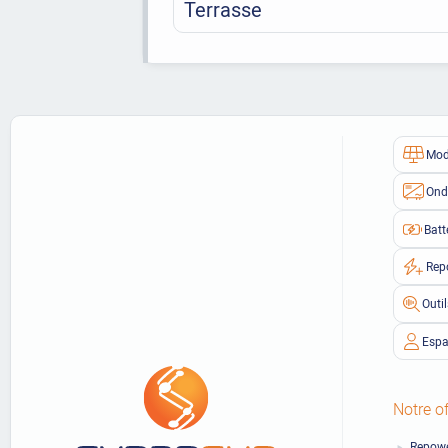
Terrasse
Mod
Ond
Batt
Rep
Outi
Espa
Notre of
Repowe