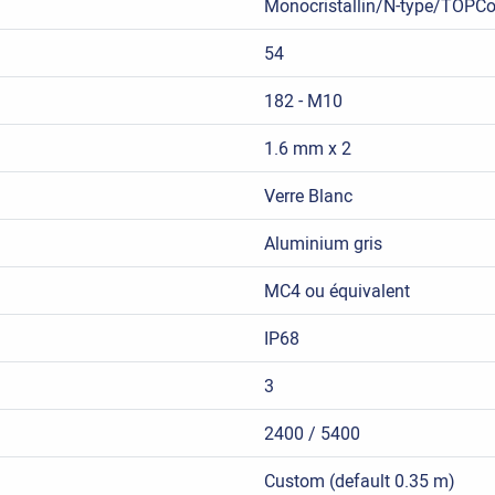
Monocristallin/N-type/TOPC
54
182 - M10
1.6 mm x 2
Verre Blanc
Aluminium gris
MC4 ou équivalent
IP68
3
2400 / 5400
Custom (default 0.35 m)