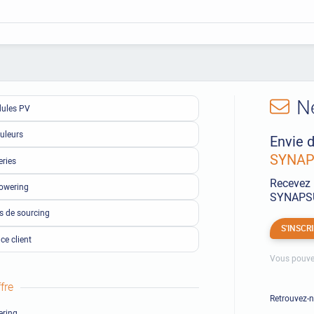
N
ules PV
uleurs
Envie d
SYNAPS
eries
Recevez 
owering
SYNAPSUN
ls de sourcing
S'INSCR
ce client
Vous pouve
fre
Retrouvez-
ring