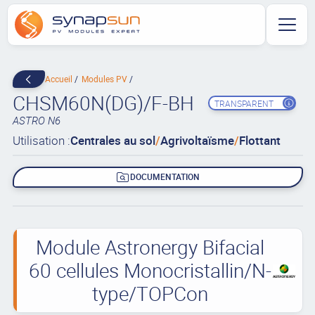
Accueil
Modules PV
CHSM60N(DG)/F-BH
TRANSPARENT
ASTRO N6
Utilisation :
Centrales au sol
/
Agrivoltaïsme
/
Flottant
DOCUMENTATION
Module Astronergy Bifacial
60 cellules Monocristallin/N-
type/TOPCon