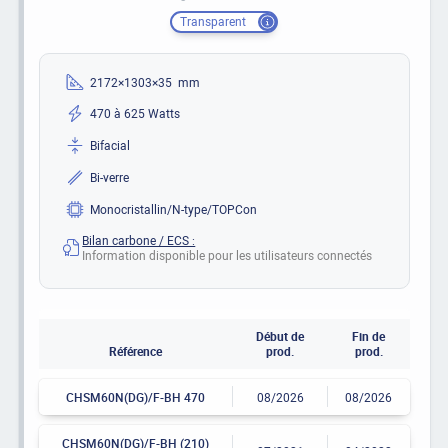
Transparent
2172×1303×35 mm
470 à 625 Watts
Bifacial
Bi-verre
Monocristallin/N-type/TOPCon
Bilan carbone / ECS :
Information disponible pour les utilisateurs connectés
Début de
Fin de
Référence
prod.
prod.
CHSM60N(DG)/F-BH 470
08/2026
08/2026
CHSM60N(DG)/F-BH (210)