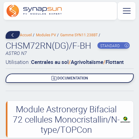
Accueil
Modules PV
Gamme SYN11.238BT
CHSM72RN(DG)/F-BH
STANDARD
ASTRO N7
Utilisation :
Centrales au sol
/
Agrivoltaïsme
/
Flottant
DOCUMENTATION
Module Astronergy Bifacial
72 cellules Monocristallin/N-
type/TOPCon