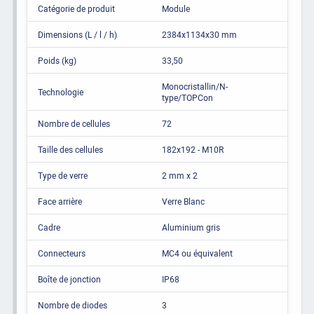
Catégorie de produit
Module
Dimensions (L / l / h)
2384x1134x30 mm
Poids (kg)
33,50
Monocristallin/N-
Technologie
type/TOPCon
Nombre de cellules
72
Taille des cellules
182x192 - M10R
Type de verre
2 mm x 2
Face arrière
Verre Blanc
Cadre
Aluminium gris
Connecteurs
MC4 ou équivalent
Boîte de jonction
IP68
Nombre de diodes
3