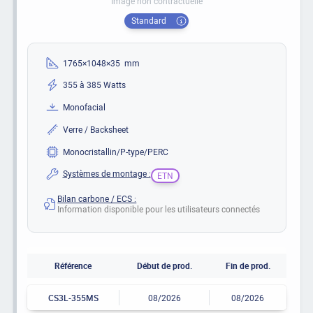
Image non contractuelle
Standard
1765×1048×35 mm
355 à 385 Watts
Monofacial
Verre / Backsheet
Monocristallin/P-type/PERC
Systèmes de montage :
ETN
Bilan carbone / ECS :
Information disponible pour les utilisateurs connectés
Référence
Début de prod.
Fin de prod.
CS3L-355MS
08/2026
08/2026