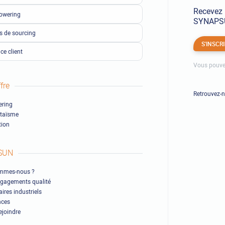
Recevez 
owering
SYNAPSUN
ls de sourcing
S'INSCR
ce client
Vous pouve
fre
Retrouvez-
ring
ltaïsme
ion
SUN
mmes-nous ?
gagements qualité
ires industriels
nces
ejoindre