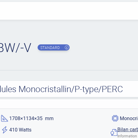
BW/-V
STANDARD
ules Monocristallin/P-type/PERC
1708×1134×35 mm
Monocri
Bilan car
410 Watts
Information 