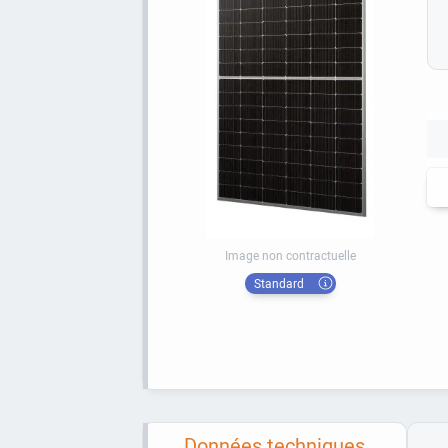
Image non contractuelle
Standard
Données techniques