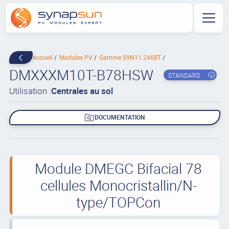
Accueil
Modules PV
Gamme SYN11.246BT
DMXXXM10T-B78HSW
STANDARD
Utilisation :
Centrales au sol
DOCUMENTATION
Module DMEGC Bifacial 78
cellules Monocristallin/N-
type/TOPCon