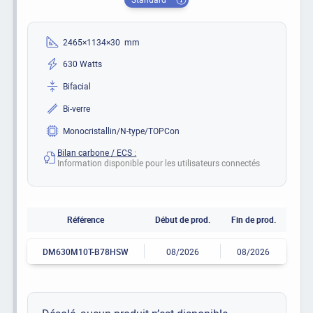
2465×1134×30 mm
630 Watts
Bifacial
Bi-verre
Monocristallin/N-type/TOPCon
Bilan carbone / ECS :
Information disponible pour les utilisateurs connectés
Référence
Début de prod.
Fin de prod.
DM630M10T-B78HSW
08/2026
08/2026