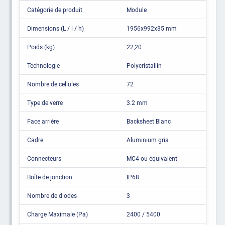
Catégorie de produit
Module
Dimensions (L / l / h)
1956x992x35 mm
Poids (kg)
22,20
Technologie
Polycristallin
Nombre de cellules
72
Type de verre
3.2 mm
Face arrière
Backsheet Blanc
Cadre
Aluminium gris
Connecteurs
MC4 ou équivalent
Boîte de jonction
IP68
Nombre de diodes
3
Charge Maximale (Pa)
2400 / 5400