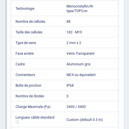
Monocristallin/N-
Technologie
type/TOPCon
Nombre de cellules
88
Taille des cellules
182 - M10
Type de verre
2 mm x 2
Face arrière
Verre Transparent
Cadre
Aluminium gris
Connecteurs
MC4 ou équivalent
Boîte de jonction
IP68
Nombre de diodes
3
Charge Maximale (Pa)
2400 / 5400
Longueur câble standard
Custom (default 0.3 m)