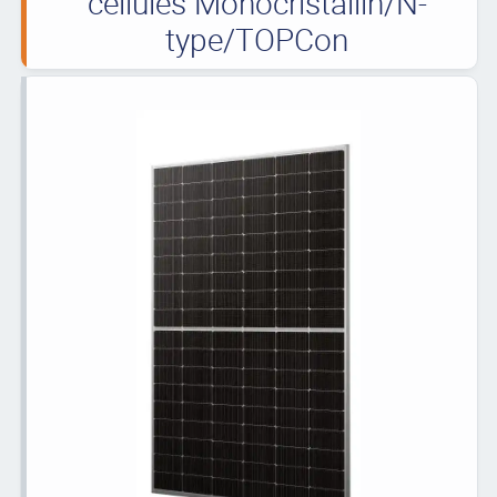
cellules Monocristallin/N-
type/TOPCon