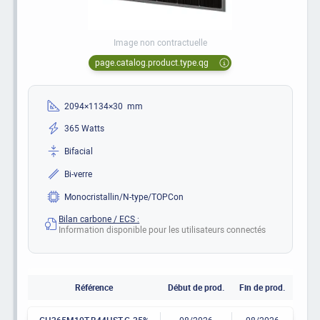
Image non contractuelle
page.catalog.product.type.qg
2094×1134×30 mm
365 Watts
Bifacial
Bi-verre
Monocristallin/N-type/TOPCon
Bilan carbone / ECS :
Information disponible pour les utilisateurs connectés
Référence
Début de prod.
Fin de prod.
GH365M10T-B44HST-C-35%
08/2026
08/2026