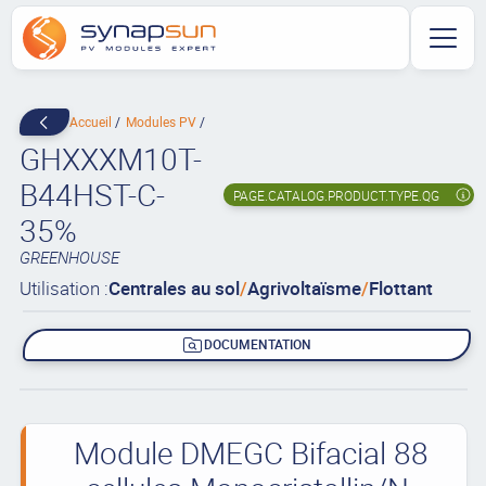
Accueil
Modules PV
GHXXXM10T-
B44HST-C-
PAGE.CATALOG.PRODUCT.TYPE.QG
35%
GREENHOUSE
Utilisation :
Centrales au sol
/
Agrivoltaïsme
/
Flottant
DOCUMENTATION
Module DMEGC Bifacial 88