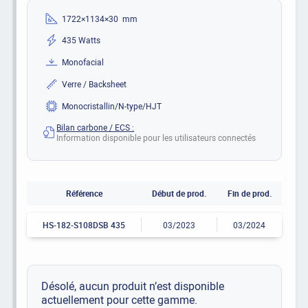
1722×1134×30 mm
435 Watts
Monofacial
Verre / Backsheet
Monocristallin/N-type/HJT
Bilan carbone / ECS :
Information disponible pour les utilisateurs connectés
Référence
Début de prod.
Fin de prod.
HS-182-S108DSB 435
03/2023
03/2024
Désolé, aucun produit n’est disponible
actuellement pour cette gamme.