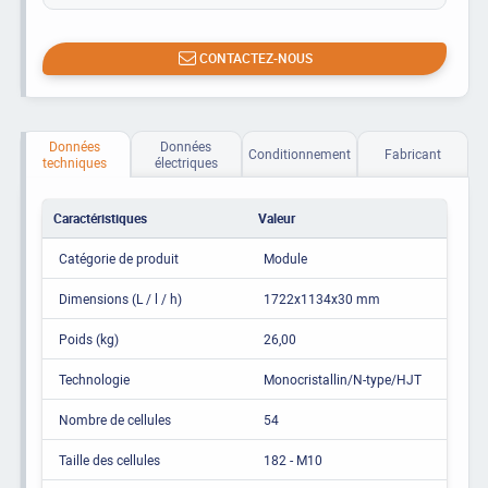
CONTACTEZ-NOUS
Données
Données
Conditionnement
Fabricant
techniques
électriques
Caractéristiques
Valeur
Catégorie de produit
Module
Dimensions (L / l / h)
1722x1134x30 mm
Poids (kg)
26,00
Technologie
Monocristallin/N-type/HJT
Nombre de cellules
54
Taille des cellules
182 - M10