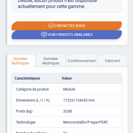
Désolé, aucun produit n’est disponible
actuellement pour cette gamme.
CONTACTEZ-NOUS
VOIR PRODUITS SIMILAIRES
Données
Données
Conditionnement
Fabricant
techniques
électriques
Caractéristiques
Valeur
Catégorie de produit
Module
Dimensions (L / l / h)
1722x1134x30 mm
Poids (kg)
20,80
Technologie
Monocristallin/P-type/PERC
Nombre de cellules
54