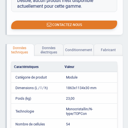
Désolé, aucun produit n’est disponible
actuellement pour cette gamme.
CONTACTEZ-NOUS
Données
Données
Conditionnement
Fabricant
techniques
électriques
Caractéristiques
Valeur
Catégorie de produit
Module
Dimensions (L / l / h)
1863x1134x30 mm
Poids (kg)
23,00
Monocristallin/N-
Technologie
type/TOPCon
Nombre de cellules
54