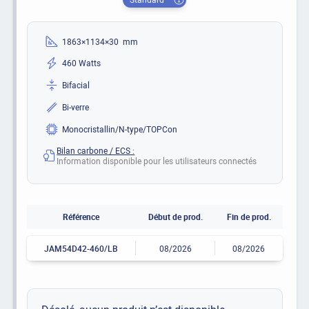
1863×1134×30 mm
460 Watts
Bifacial
Bi-verre
Monocristallin/N-type/TOPCon
Bilan carbone / ECS :
Information disponible pour les utilisateurs connectés
Référence
Début de prod.
Fin de prod.
JAM54D42-460/LB
08/2026
08/2026