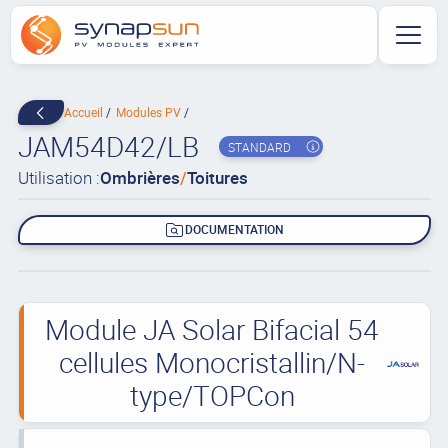
Accueil
Modules PV
JAM54D42/LB
STANDARD
Utilisation :
Ombrières
/
Toitures
DOCUMENTATION
Module JA Solar Bifacial 54
cellules Monocristallin/N-
type/TOPCon