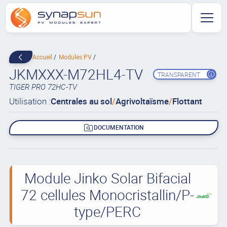
Accueil
Modules PV
JKMXXX-M72HL4-TV
TRANSPARENT
TIGER PRO 72HC-TV
Utilisation :
Centrales au sol
/
Agrivoltaïsme
/
Flottant
DOCUMENTATION
Module Jinko Solar Bifacial
72 cellules Monocristallin/P-
type/PERC