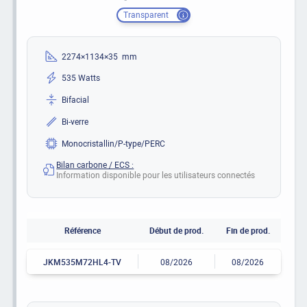
Transparent
2274×1134×35 mm
535 Watts
Bifacial
Bi-verre
Monocristallin/P-type/PERC
Bilan carbone / ECS :
Information disponible pour les utilisateurs connectés
Référence
Début de prod.
Fin de prod.
JKM535M72HL4-TV
08/2026
08/2026