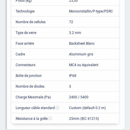
Poids (kg)
23,30
Technologie
Monocristallin/P-type/PERC
Nombre de cellules
72
Type de verre
3.2 mm
Face arrière
Backsheet Blanc
Cadre
Aluminium gris
Connecteurs
MC4 ou équivalent
Boîte de jonction
IP68
Nombre de diodes
3
Charge Maximale (Pa)
2400 / 5400
Longueur câble standard
Custom (default 0.2 m)
Résistance à la grêle
25mm (IEC 61215)