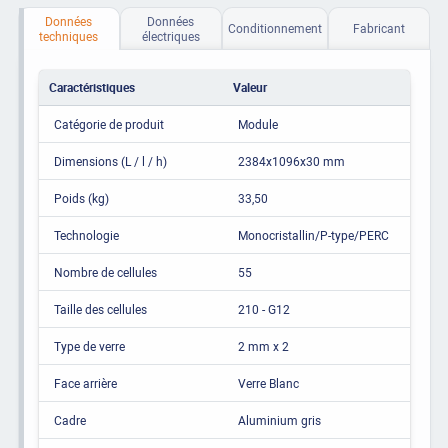
Données
Données
Conditionnement
Fabricant
techniques
électriques
Caractéristiques
Valeur
Catégorie de produit
Module
Dimensions (L / l / h)
2384x1096x30 mm
Poids (kg)
33,50
Technologie
Monocristallin/P-type/PERC
Nombre de cellules
55
Taille des cellules
210 - G12
Type de verre
2 mm x 2
Face arrière
Verre Blanc
Cadre
Aluminium gris