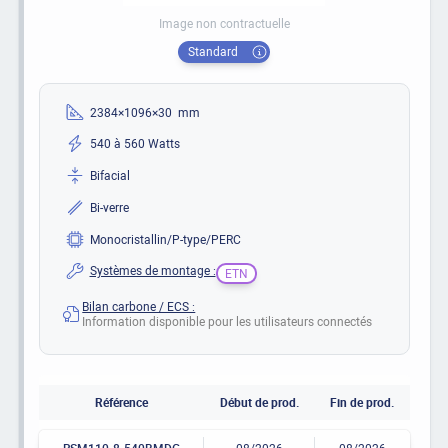
Image non contractuelle
Standard
2384×1096×30 mm
540 à 560 Watts
Bifacial
Bi-verre
Monocristallin/P-type/PERC
Systèmes de montage :
ETN
Bilan carbone / ECS :
Information disponible pour les utilisateurs connectés
Référence
Début de prod.
Fin de prod.
RSM110-8-540BMDG
08/2026
08/2026