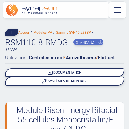
Accueil
Modules PV
Gamme SYN10.238BP
RSM110-8-BMDG
STANDARD
TITAN
Utilisation :
Centrales au sol
/
Agrivoltaïsme
/
Flottant
DOCUMENTATION
SYSTÈMES DE MONTAGE
Module Risen Energy Bifacial
55 cellules Monocristallin/P-
type/PERC