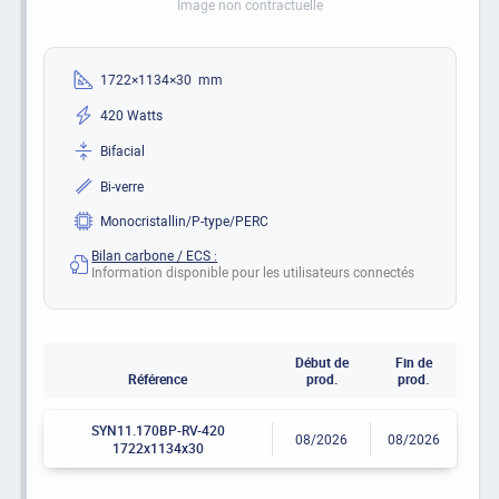
Image non contractuelle
1722×1134×30 mm
420 Watts
Bifacial
Bi-verre
Monocristallin/P-type/PERC
Bilan carbone / ECS :
Information disponible pour les utilisateurs connectés
Début de
Fin de
Référence
prod.
prod.
SYN11.170BP-RV-420
08/2026
08/2026
1722x1134x30