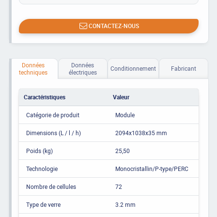
CONTACTEZ-NOUS
Données
Données
Conditionnement
Fabricant
techniques
électriques
Caractéristiques
Valeur
Catégorie de produit
Module
Dimensions (L / l / h)
2094x1038x35 mm
Poids (kg)
25,50
Technologie
Monocristallin/P-type/PERC
Nombre de cellules
72
Type de verre
3.2 mm