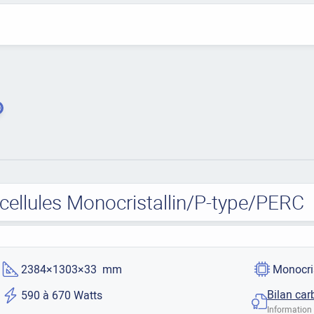
cellules Monocristallin/P-type/PERC
2384×1303×33 mm
Monocri
Bilan car
590 à 670 Watts
Information 