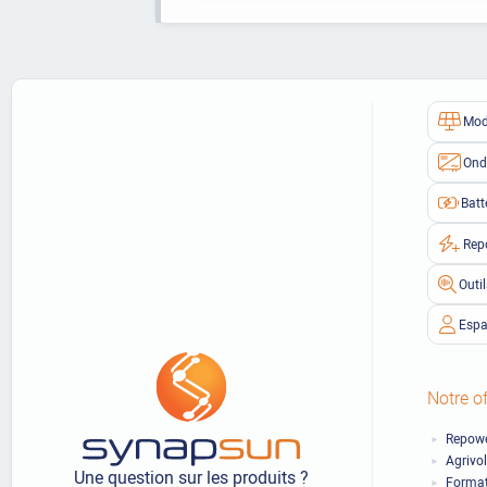
Mod
Ond
Batt
Rep
Outi
Espa
Notre of
Repowe
Agrivo
Une question sur les produits ?
Format