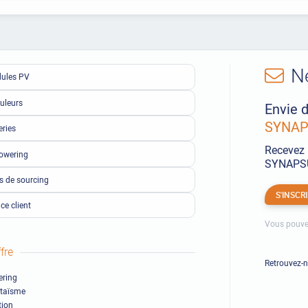
N
ules PV
uleurs
Envie d
SYNAPS
eries
Recevez 
owering
SYNAPSUN
ls de sourcing
S'INSCR
ce client
Vous pouve
fre
Retrouvez-
ring
ltaïsme
ion