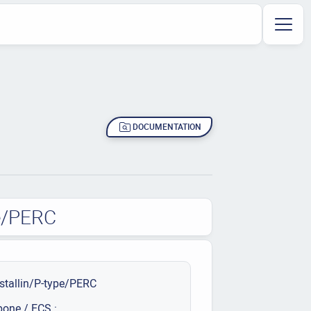
DOCUMENTATION
pe/PERC
stallin/P-type/PERC
bone / ECS :