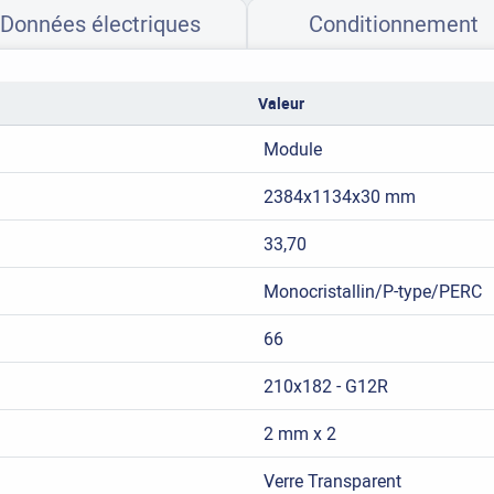
Données électriques
Conditionnement
Valeur
Module
2384x1134x30 mm
33,70
Monocristallin/P-type/PERC
66
210x182 - G12R
2 mm x 2
Verre Transparent