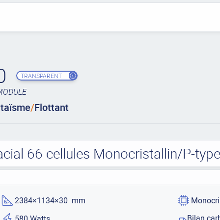
0
TRANSPARENT
MODULE
ltaïsme
/
Flottant
acial 66 cellules Monocristallin/P-ty
2384×1134×30 mm
Monocri
Bilan car
580 Watts