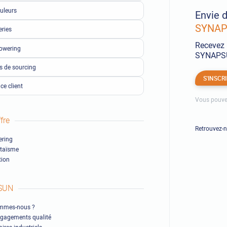
uleurs
Envie d
SYNAPS
eries
Recevez 
owering
SYNAPSUN
ls de sourcing
S'INSCR
ce client
Vous pouve
fre
Retrouvez-
ring
ltaïsme
ion
SUN
mmes-nous ?
gagements qualité