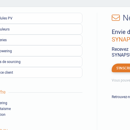
N
ules PV
uleurs
Envie d
SYNAPS
eries
Recevez 
owering
SYNAPSUN
ls de sourcing
S'INSCR
ce client
Vous pouve
fre
Retrouvez-
ring
ltaïsme
ion