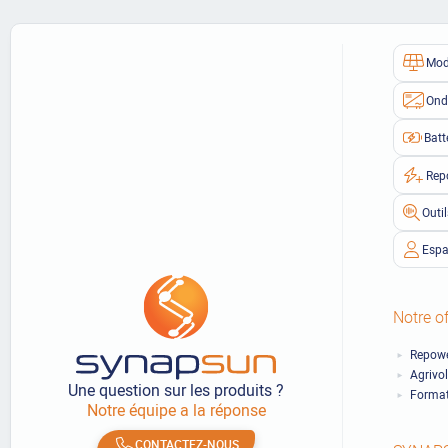
Mod
Ond
Batt
Rep
Outi
Espa
Notre of
Repowe
Agrivo
Une question sur les produits ?
Format
Notre équipe a la réponse
CONTACTEZ-NOUS