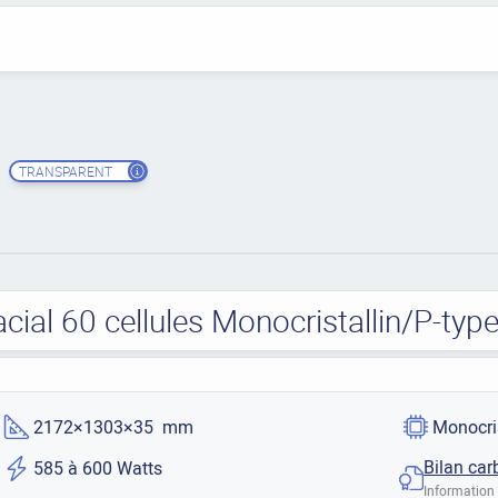
TRANSPARENT
acial 60 cellules Monocristallin/P-ty
2172×1303×35 mm
Monocri
Bilan car
585 à 600 Watts
Information 