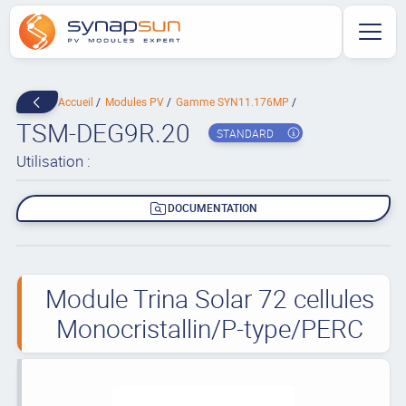
Accueil
Modules PV
Gamme SYN11.176MP
TSM-DEG9R.20
STANDARD
Utilisation :
DOCUMENTATION
Module Trina Solar 72 cellules
Monocristallin/P-type/PERC