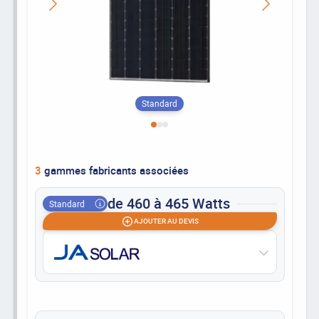
Standard
3
gammes fabricants associées
de 460 à 465 Watts
Standard
AJOUTER AU DEVIS