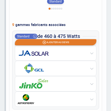
Standard
9
gammes fabricants associées
de 460 à 475 Watts
Standard
AJOUTER AU DEVIS