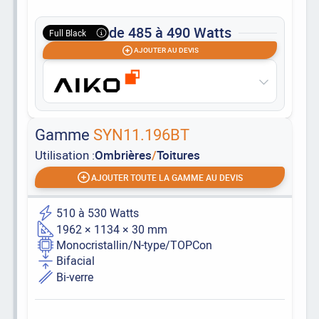
de 485 à 490 Watts
Full Black
AJOUTER AU DEVIS
Gamme
SYN11.196BT
Utilisation :
Ombrières
/
Toitures
AJOUTER TOUTE LA GAMME AU DEVIS
510 à 530 Watts
1962 × 1134 × 30 mm
Monocristallin/N-type/TOPCon
Bifacial
Bi-verre