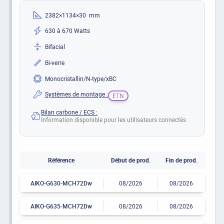
2382×1134×30 mm
630 à 670 Watts
Bifacial
Bi-verre
Monocristallin/N-type/xBC
Systèmes de montage :
ETN
Bilan carbone / ECS :
Information disponible pour les utilisateurs connectés
Référence
Début de prod.
Fin de prod.
AIKO-G630-MCH72Dw
08/2026
08/2026
AIKO-G635-MCH72Dw
08/2026
08/2026