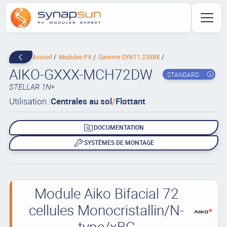
Accueil
Modules PV
Gamme SYN11.238BX
AIKO-GXXX-MCH72DW
STANDARD
STELLAR 1N+
Utilisation :
Centrales au sol
/
Flottant
DOCUMENTATION
SYSTÈMES DE MONTAGE
Module Aiko Bifacial 72
cellules Monocristallin/N-
type/xBC