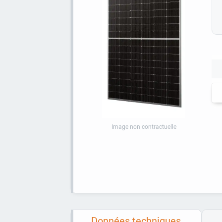
Image non contractuelle
Données techniques