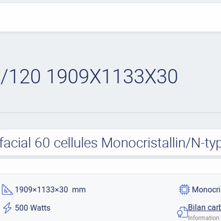
/120 1909X1133X30
cial 60 cellules Monocristallin/N-
1909×1133×30 mm
Monocri
Bilan car
500 Watts
Information 