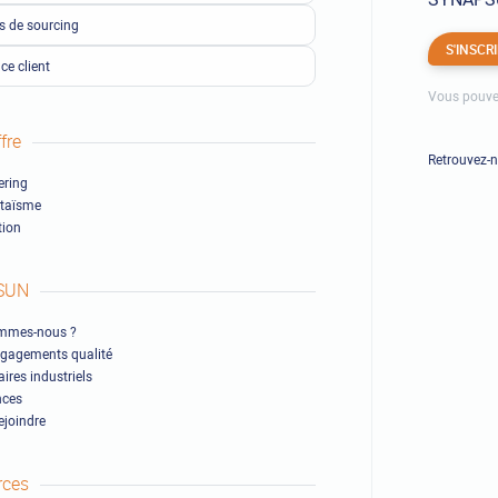
ls de sourcing
S'INSCR
ce client
Vous pouve
fre
Retrouvez-
ring
ltaïsme
ion
SUN
mmes-nous ?
gagements qualité
ires industriels
nces
ejoindre
rces