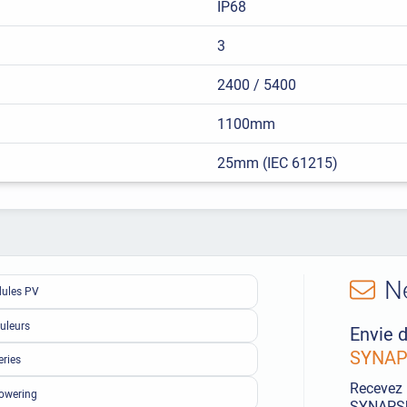
IP68
3
2400 / 5400
1100mm
25mm (IEC 61215)
N
ules PV
uleurs
Envie d
SYNAPS
eries
Recevez 
owering
SYNAPSUN