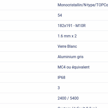
Monocristallin/N-type/TOPC
54
182x191 - M10R
1.6 mm x 2
Verre Blanc
Aluminium gris
MC4 ou équivalent
IP68
3
2400 / 5400