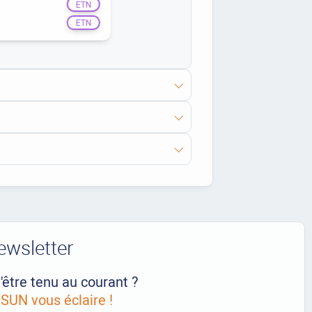
ETN
ETN
ewsletter
'être tenu au courant ?
UN vous éclaire !