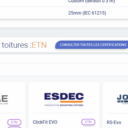
Custom (default 0.3 m)
25mm (IEC 61215)
oitures :
ETN
CONSULTER TOUTES LES CERTIFICATIONS
ClickFit EVO
RS-Evo
ETN
ETN