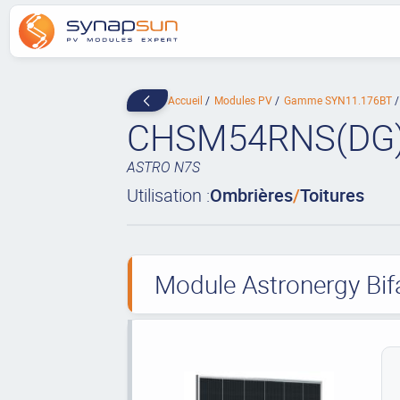
Accueil
Modules PV
Gamme SYN11.176BT
CHSM54RNS(DG)
ASTRO N7S
Utilisation :
Ombrières
/
Toitures
Module Astronergy Bif