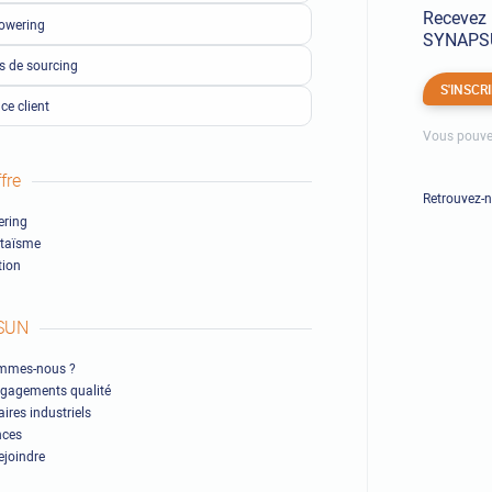
Recevez 
owering
SYNAPSUN
ls de sourcing
S'INSCR
ce client
Vous pouve
fre
Retrouvez-
ring
ltaïsme
ion
SUN
mmes-nous ?
gagements qualité
ires industriels
nces
ejoindre