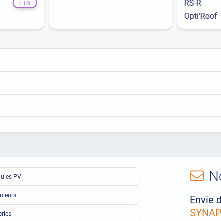
RS-R
ETN
Opti'Roof
N
ules PV
uleurs
Envie d
SYNAPS
eries