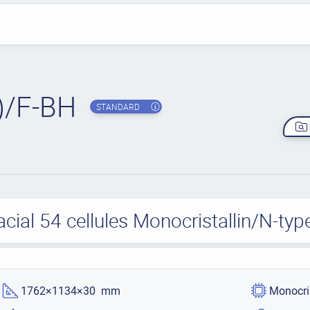
/F-BH
STANDARD
acial 54 cellules Monocristallin/N-t
1762×1134×30 mm
Monocri