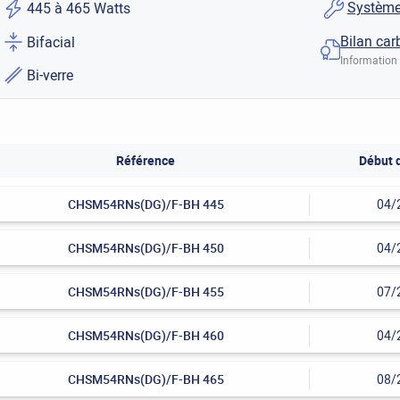
Système
445 à 465 Watts
Bilan car
Bifacial
Information 
Bi-verre
Référence
Début 
CHSM54RNs(DG)/F-BH 445
04/
CHSM54RNs(DG)/F-BH 450
04/
CHSM54RNs(DG)/F-BH 455
07/
CHSM54RNs(DG)/F-BH 460
04/
CHSM54RNs(DG)/F-BH 465
08/