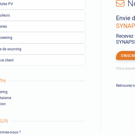
N
ules PV
uleurs
Envie d
SYNAPS
eries
Recevez 
owering
SYNAPSUN
ls de sourcing
S'INSCR
ce client
Vous pouve
fre
Retrouvez-
ring
ltaïsme
ion
SUN
mmes-nous ?