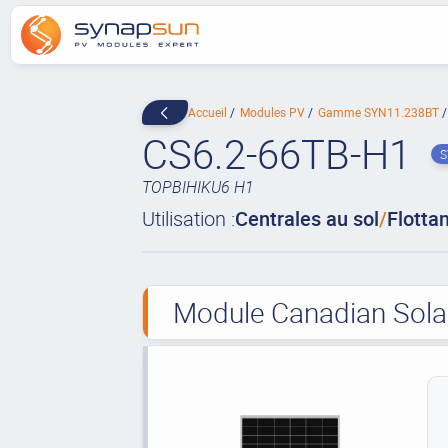
Accueil
Modules PV
Gamme SYN11.238BT
CS6.2-66TB-H1
S
TOPBIHIKU6 H1
Utilisation :
Centrales au sol
/
Flotta
Module Canadian Solar