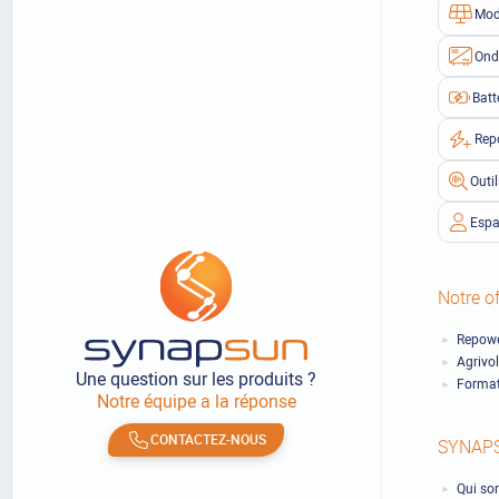
Mod
Ond
Batt
Rep
Outi
Espa
Notre of
Repowe
Agrivo
Une question sur les produits ?
Format
Notre équipe a la réponse
CONTACTEZ-NOUS
SYNAP
Qui so