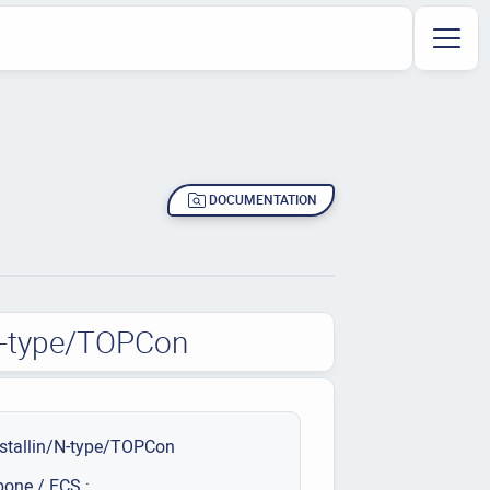
DOCUMENTATION
/N-type/TOPCon
stallin/N-type/TOPCon
bone / ECS :