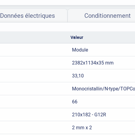
Données électriques
Conditionnement
Valeur
Module
2382x1134x35 mm
33,10
Monocristallin/N-type/TOPC
66
210x182 - G12R
2 mm x 2