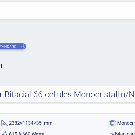
TANDARD
nt
 Bifacial 66 cellules Monocristallin
2382×1134×35 mm
Monocri
Bilan car
615 à 660 Watts