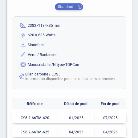
Standard
2382×1134×35 mm
620 à 635 Watts
Monofacial
Verre / Backsheet
Monocristallin/N-type/TOPCon
Bilan carbone / ECS :
Information disponible pour les utilisateurs connectés
Référence
Début de prod.
Fin de prod.
CS6.2-66TM-620
01/2025
07/2025
CS6.2-66TM-625
04/2025
04/2026