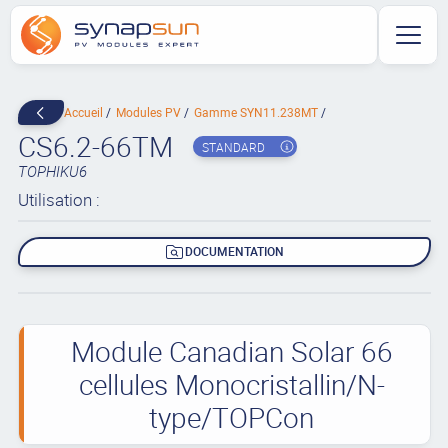
Accueil
Modules PV
Gamme SYN11.238MT
CS6.2-66TM
STANDARD
TOPHIKU6
Utilisation :
DOCUMENTATION
Module Canadian Solar 66
cellules Monocristallin/N-
type/TOPCon