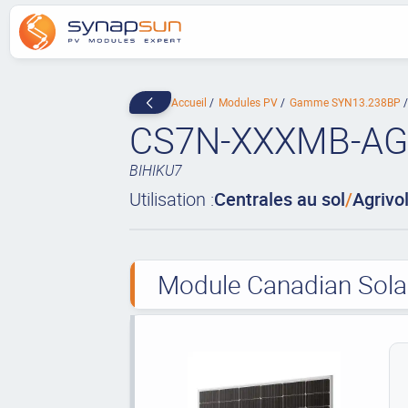
Accueil
Modules PV
Gamme SYN13.238BP
CS7N-XXXMB-AG
BIHIKU7
Utilisation :
Centrales au sol
/
Agrivo
Module Canadian Solar 