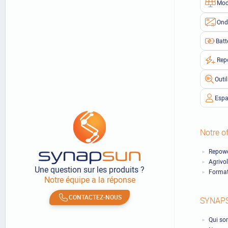
Mod
Ond
Batt
Rep
Outi
Espa
Notre of
Repowe
Agrivo
Une question sur les produits ?
Format
Notre équipe a la réponse
CONTACTEZ-NOUS
SYNAP
Qui so