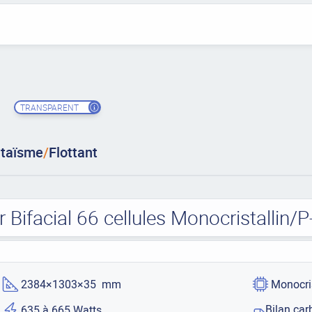
TRANSPARENT
ltaïsme
/
Flottant
Bifacial 66 cellules Monocristallin/
2384×1303×35 mm
Monocri
Bilan car
635 à 665 Watts