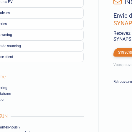
N
ules PV
uleurs
Envie d
SYNAPS
eries
Recevez 
owering
SYNAPSUN
ls de sourcing
S'INSCR
ce client
Vous pouve
fre
Retrouvez-
ring
ltaïsme
ion
SUN
mmes-nous ?