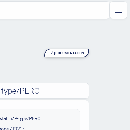
DOCUMENTATION
P-type/PERC
stallin/P-type/PERC
bone / ECS :