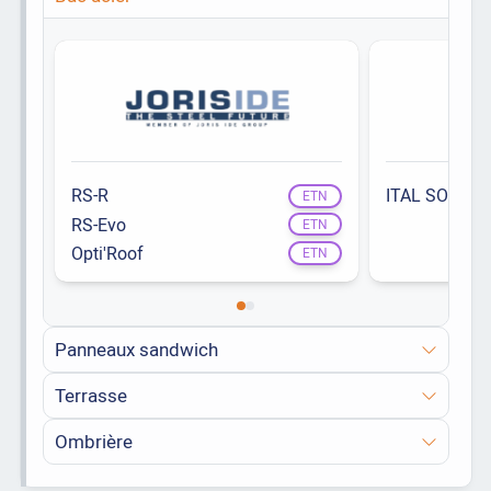
RS-R
ITAL SOLAR
ETN
RS-Evo
ETN
Opti'Roof
ETN
Panneaux sandwich
Terrasse
Ombrière