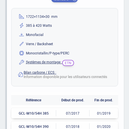
1722×1134×30 mm
385 à 420 Watts
Monofacial
Verre / Backsheet
Monocristallin/P-type/PERC
Systèmes de montage :
ETN
Bilan carbone / ECS :
Information disponible pour les utilisateurs connectés
Référence
Début de prod.
Fin de prod.
GCL-M10/54H 385
07/2017
01/2019
GCL-M10/54H 390
07/2018
01/2020