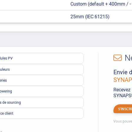
Custom (default + 400mm / 
25mm (IEC 61215)
N
ules PV
uleurs
Envie d
SYNAPS
eries
Recevez 
owering
SYNAPSUN
ls de sourcing
S'INSCR
ce client
Vous pouve