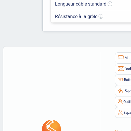
Longueur câble standard
Résistance à la grêle
Mod
Ond
Batt
Rep
Outi
Espa