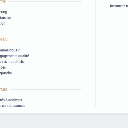
fre
Retrouvez-
ring
ltaïsme
ion
SUN
mmes-nous ?
gagements qualité
ires industriels
nces
ejoindre
rces
ités & analyses
e connaissances