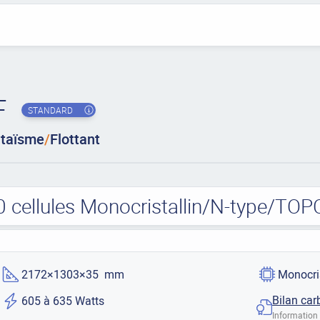
F
STANDARD
ltaïsme
/
Flottant
0 cellules Monocristallin/N-type/TO
2172×1303×35 mm
Monocri
Bilan car
605 à 635 Watts
Information 