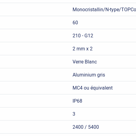
Monocristallin/N-type/TOPC
60
210 - G12
2 mm x 2
Verre Blanc
Aluminium gris
MC4 ou équivalent
IP68
3
2400 / 5400