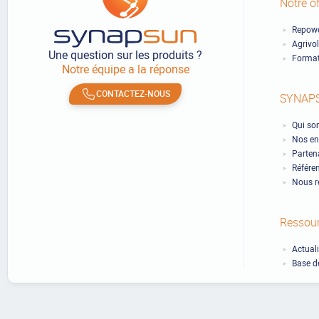
Notre of
Repowe
Agrivo
Une question sur les produits ?
Format
Notre équipe a la réponse
CONTACTEZ-NOUS
SYNAP
Qui so
Nos en
Partena
Référe
Nous r
Ressou
Actual
Base d