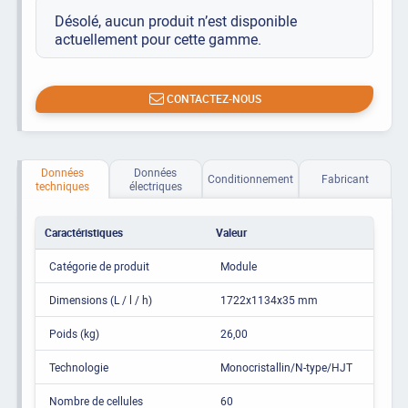
Désolé, aucun produit n’est disponible
actuellement pour cette gamme.
CONTACTEZ-NOUS
Données
Données
Conditionnement
Fabricant
techniques
électriques
Caractéristiques
Valeur
Catégorie de produit
Module
Dimensions (L / l / h)
1722x1134x35 mm
Poids (kg)
26,00
Technologie
Monocristallin/N-type/HJT
Nombre de cellules
60