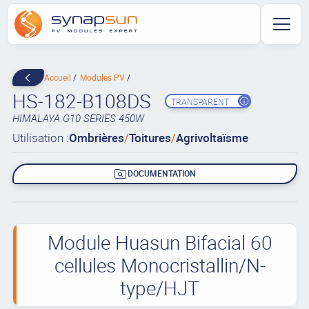
Accueil
Modules PV
HS-182-B108DS
TRANSPARENT
HIMALAYA G10 SERIES 450W
Utilisation :
Ombrières
/
Toitures
/
Agrivoltaïsme
DOCUMENTATION
Module Huasun Bifacial 60
cellules Monocristallin/N-
type/HJT