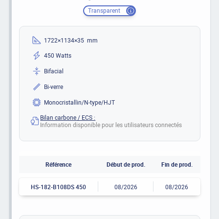
Transparent
1722×1134×35 mm
450 Watts
Bifacial
Bi-verre
Monocristallin/N-type/HJT
Bilan carbone / ECS :
Information disponible pour les utilisateurs connectés
Référence
Début de prod.
Fin de prod.
HS-182-B108DS 450
08/2026
08/2026