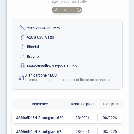
Image non contractuelle
Anti-reflets
2382×1134×30 mm
620 à 630 Watts
Bifacial
Bi-verre
Monocristallin/N-type/TOPCon
Bilan carbone / ECS :
Information disponible pour les utilisateurs connectés
Référence
Début de prod.
Fin de prod.
JAM66D45/LB-antiglare 620
08/2026
08/2026
JAM66D45/LB-antiglare 625
08/2026
08/2026