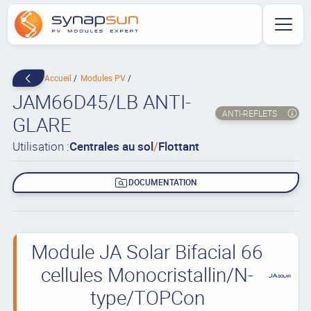
Accueil
Modules PV
JAM66D45/LB ANTI-
ANTI-REFLETS
GLARE
Utilisation :
Centrales au sol
/
Flottant
DOCUMENTATION
Module JA Solar Bifacial 66
cellules Monocristallin/N-
type/TOPCon