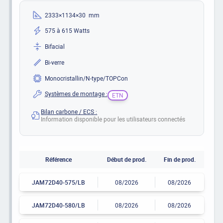
2333×1134×30 mm
575 à 615 Watts
Bifacial
Bi-verre
Monocristallin/N-type/TOPCon
Systèmes de montage :
ETN
Bilan carbone / ECS :
Information disponible pour les utilisateurs connectés
Référence
Début de prod.
Fin de prod.
JAM72D40-575/LB
08/2026
08/2026
JAM72D40-580/LB
08/2026
08/2026