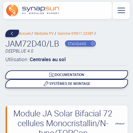
Accueil
Modules PV
Gamme SYN11.233BT
JAM72D40/LB
STANDARD
DEEPBLUE 4.0
Utilisation :
Centrales au sol
DOCUMENTATION
SYSTÈMES DE MONTAGE
Module JA Solar Bifacial 72
cellules Monocristallin/N-
type/TOPCon