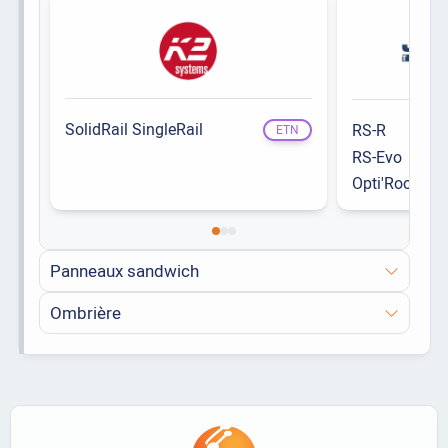
SolidRail SingleRail
RS-R
ETN
RS-Evo
Opti'Roof
Panneaux sandwich
Ombrière