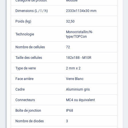
Catégorie de produit
Module
Dimensions (L / l / h)
2333x1134x30 mm
Poids (kg)
32,50
Monocristallin/N-
Technologie
type/TOPCon
Nombre de cellules
72
Taille des cellules
182x188 - M10R
Type de verre
2 mm x 2
Face arrière
Verre Blanc
Cadre
Aluminium gris
Connecteurs
MC4 ou équivalent
Boîte de jonction
IP68
Nombre de diodes
3