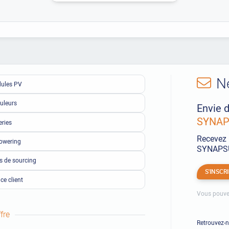
N
ules PV
uleurs
Envie d
SYNAPS
eries
Recevez 
owering
SYNAPSUN
ls de sourcing
S'INSCR
ce client
Vous pouve
fre
Retrouvez-