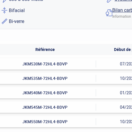
Bilan car
Bifacial
Information 
Bi-verre
Référence
Début de 
JKM530M-72HL4-BDVP
07/20
JKM535M-72HL4-BDVP
10/20
JKM540M-72HL4-BDVP
01/20
JKM545M-72HL4-BDVP
04/20
JKM550M-72HL4-BDVP
10/20