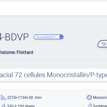
4-BDVP
TRANSPARENT
ltaïsme
/
Flottant
acial 72 cellules Monocristallin/P-t
2274×1134×30 mm
Monocri
Système
530 à 550 Watts