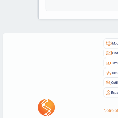
Mod
Ond
Batt
Rep
Outi
Espa
Notre of