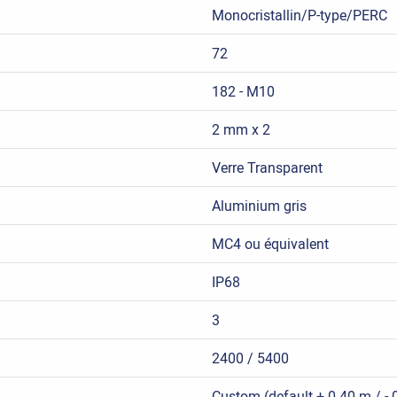
Monocristallin/P-type/PERC
72
182 - M10
2 mm x 2
Verre Transparent
Aluminium gris
MC4 ou équivalent
IP68
3
2400 / 5400
Custom (default + 0.40 m / -