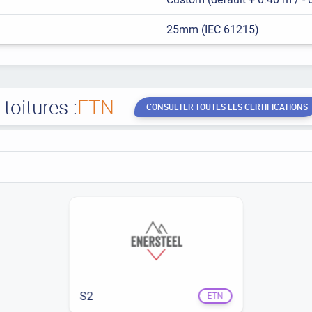
25mm (IEC 61215)
oitures :
ETN
CONSULTER TOUTES LES CERTIFICATIONS
S2
ETN