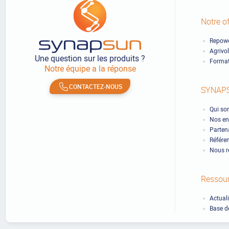
Notre of
Repowe
Agrivo
Une question sur les produits ?
Format
Notre équipe a la réponse
CONTACTEZ-NOUS
SYNAP
Qui so
Nos en
Partena
Référe
Nous r
Ressou
Actual
Base d