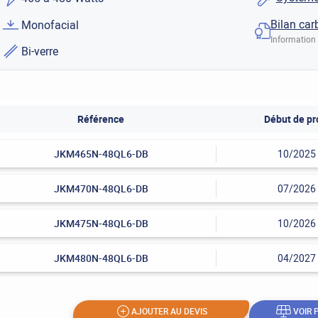
Bilan car
Monofacial
Information 
Bi-verre
Référence
Début de pr
JKM465N-48QL6-DB
10/2025
JKM470N-48QL6-DB
07/2026
JKM475N-48QL6-DB
10/2026
JKM480N-48QL6-DB
04/2027
AJOUTER AU DEVIS
VOIR 