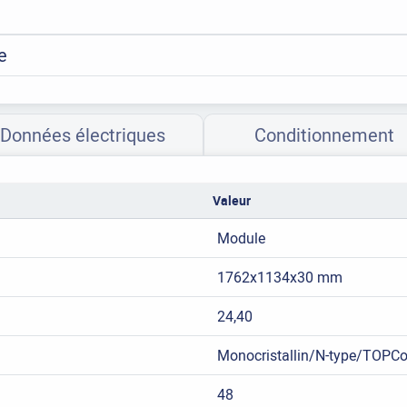
e
Données électriques
Conditionnement
Valeur
Module
1762x1134x30 mm
24,40
Monocristallin/N-type/TOPC
48