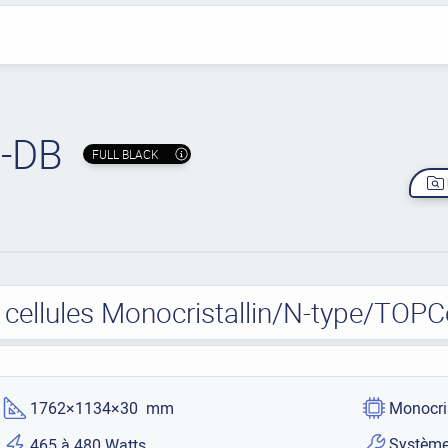
-DB
FULL BLACK
 cellules Monocristallin/N-type/TOP
1762×1134×30 mm
Monocri
Système
465 à 480 Watts