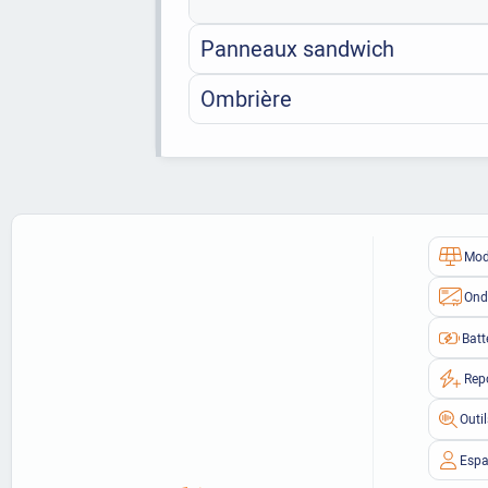
Panneaux sandwich
Ombrière
Mod
Ond
Batt
Rep
Outi
Espa