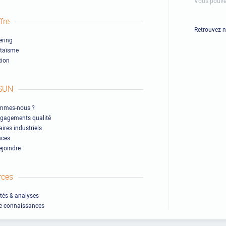
Vous pouve
fre
Retrouvez-
ring
ltaïsme
ion
SUN
mmes-nous ?
gagements qualité
ires industriels
nces
ejoindre
rces
ités & analyses
e connaissances