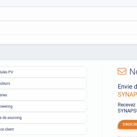
N
ules PV
uleurs
Envie d
SYNAPS
eries
Recevez 
owering
SYNAPSUN
ls de sourcing
S'INSCR
ce client