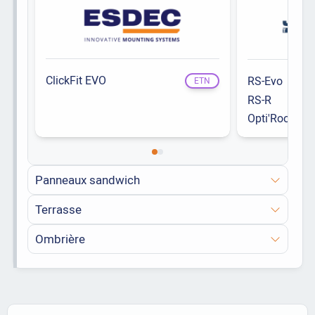
ClickFit EVO
RS-Evo
ETN
RS-R
Opti'Roof
Panneaux sandwich
Terrasse
Ombrière