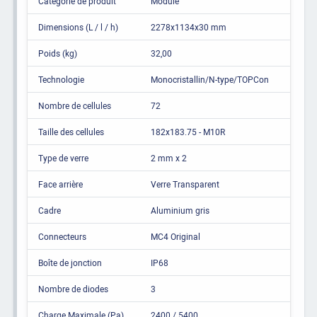
Catégorie de produit
Module
Dimensions (L / l / h)
2278x1134x30 mm
Poids (kg)
32,00
Technologie
Monocristallin/N-type/TOPCon
Nombre de cellules
72
Taille des cellules
182x183.75 - M10R
Type de verre
2 mm x 2
Face arrière
Verre Transparent
Cadre
Aluminium gris
Connecteurs
MC4 Original
Boîte de jonction
IP68
Nombre de diodes
3
Charge Maximale (Pa)
2400 / 5400