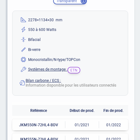
Transparent
2278×1134×30 mm
550 à 600 Watts
Bifacial
Bi-verre
Monocristallin/N-type/TOPCon
Systèmes de montage :
ETN
Bilan carbone / ECS :
Information disponible pour les utilisateurs connectés
Référence
Début de prod.
Fin de prod.
JKM550N-72HL4-BDV
01/2021
01/2022
JKM555N-72HL4-BDV
01/2021
01/2022