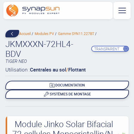
Accueil
Modules PV
Gamme SYN11.227BT
JKMXXXN-72HL4-
TRANSPARENT
BDV
TIGER NEO
Utilisation :
Centrales au sol
/
Flottant
DOCUMENTATION
SYSTÈMES DE MONTAGE
Module Jinko Solar Bifacial
72 cellules Monocristallin/N-