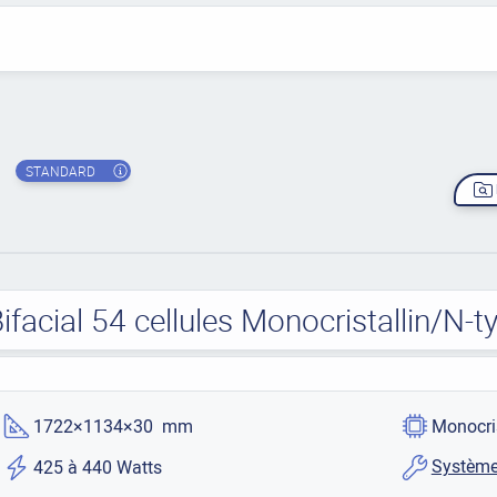
STANDARD
ifacial 54 cellules Monocristallin/N
1722×1134×30 mm
Monocri
Système
425 à 440 Watts