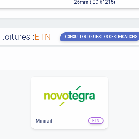
25mm (IEC 61215)
oitures :
ETN
CONSULTER TOUTES LES CERTIFICATIONS
Minirail
ETN