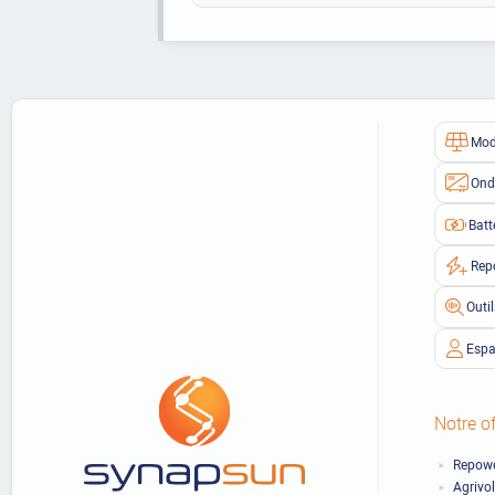
Mod
Ond
Batt
Rep
Outi
Espa
Notre of
Repowe
Agrivo