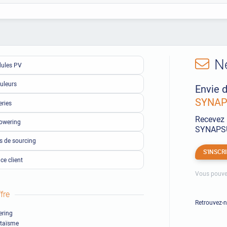
N
ules PV
uleurs
Envie d
SYNAPS
eries
Recevez 
owering
SYNAPSUN
ls de sourcing
S'INSCR
ce client
Vous pouve
fre
Retrouvez-
ring
ltaïsme