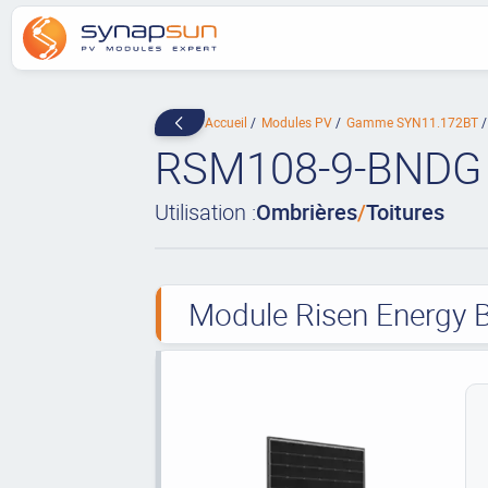
Accueil
Modules PV
Gamme SYN11.172BT
RSM108-9-BNDG
Utilisation :
Ombrières
/
Toitures
Module Risen Energy B