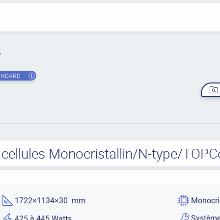
ANDARD
ellules Monocristallin/N-type/TOPC
1722×1134×30 mm
Monocri
Système
425 à 445 Watts