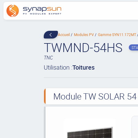
Accueil
Modules PV
Gamme SYN11.172MT
TWMND-54HS
ST
TNC
Utilisation :
Toitures
Module TW SOLAR 54 c