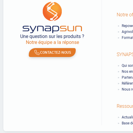
Notre of
Repowe
Agrivo
Une question sur les produits ?
Format
Notre équipe a la réponse
CONTACTEZ-NOUS
SYNAP
Qui so
Nos en
Partena
Référe
Nous r
Ressou
Actual
Base d