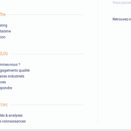
Vous pouve
fre
Retrouvez-
ring
ltaïsme
ion
SUN
mmes-nous ?
gagements qualité
ires industriels
nces
ejoindre
rces
ités & analyses
e connaissances