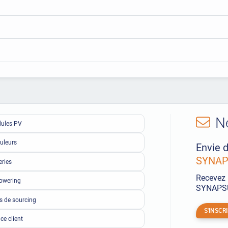
N
ules PV
uleurs
Envie d
SYNAPS
eries
Recevez 
owering
SYNAPSUN
ls de sourcing
S'INSCR
ce client