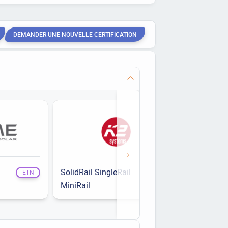
DEMANDER UNE NOUVELLE CERTIFICATION
SolidRail SingleRail
ETN
ETN
MiniRail
ETN