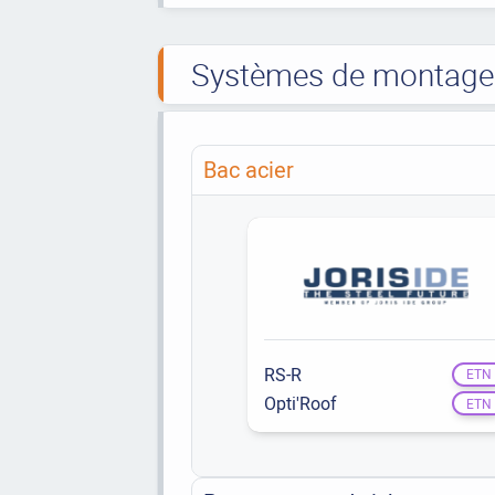
Systèmes de montage t
Bac acier
RS-R
ETN
Opti'Roof
ETN