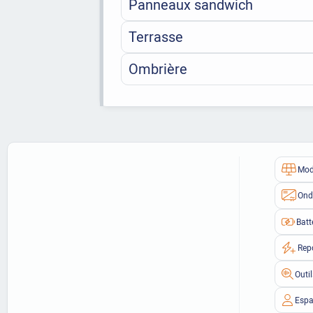
Panneaux sandwich
Terrasse
Ombrière
Mod
Ond
Batt
Rep
Outi
Espa