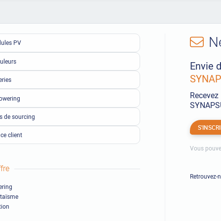
N
ules PV
uleurs
Envie d
SYNAPS
eries
Recevez 
owering
SYNAPSUN
ls de sourcing
S'INSCR
ce client
Vous pouve
fre
Retrouvez-
ring
ltaïsme
ion