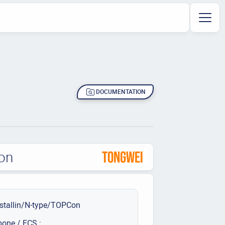
DOCUMENTATION
on
stallin/N-type/TOPCon
bone / ECS :