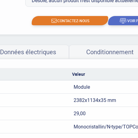
Désolé, aucun produit n’est disponible actuelle
CONTACTEZ-NOUS
VOIR 
Données électriques
Conditionnement
Valeur
Module
2382x1134x35 mm
29,00
Monocristallin/N-type/TOPC