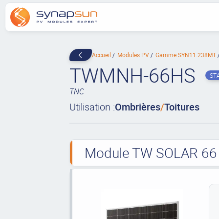
Accueil
Modules PV
Gamme SYN11.238MT
TWMNH-66HS
ST
TNC
Utilisation :
Ombrières
/
Toitures
Module TW SOLAR 66 c