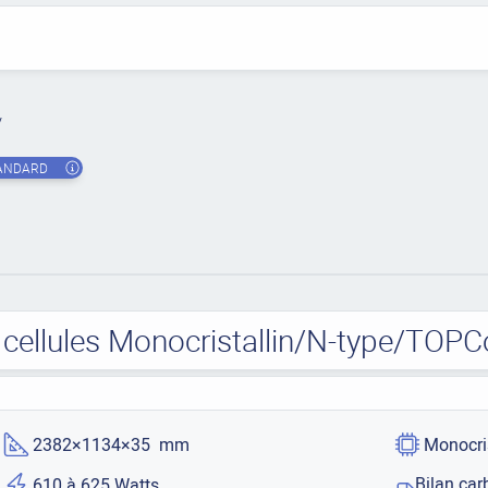
ANDARD
ellules Monocristallin/N-type/TOPC
2382×1134×35 mm
Monocri
Bilan car
610 à 625 Watts