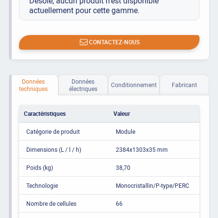
Désolé, aucun produit n’est disponible
actuellement pour cette gamme.
CONTACTEZ-NOUS
Données
Données
Conditionnement
Fabricant
techniques
électriques
Caractéristiques
Valeur
Catégorie de produit
Module
Dimensions (L / l / h)
2384x1303x35 mm
Poids (kg)
38,70
Technologie
Monocristallin/P-type/PERC
Nombre de cellules
66