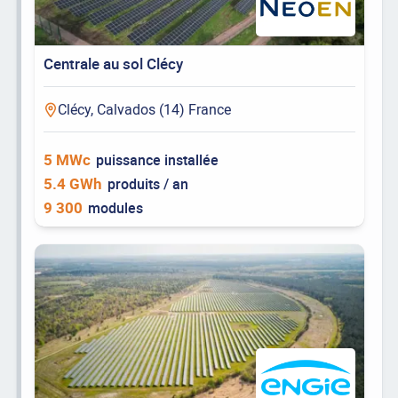
Centrale au sol Clécy
Clécy, Calvados (14) France
5 MWc
puissance installée
5.4 GWh
produits / an
9 300
modules