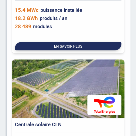
15.4 MWc
puissance installée
18.2 GWh
produits / an
28 489
modules
EN SAVOIR PLUS
Centrale solaire CLN