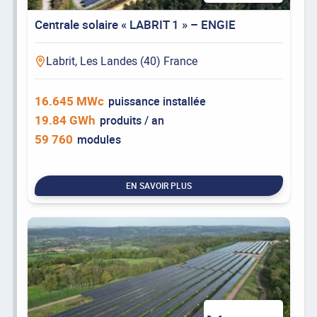
Centrale solaire « LABRIT 1 » – ENGIE
Labrit, Les Landes (40) France
16.645 MWc
puissance installée
19.84 GWh
produits / an
59 760
modules
EN SAVOIR PLUS