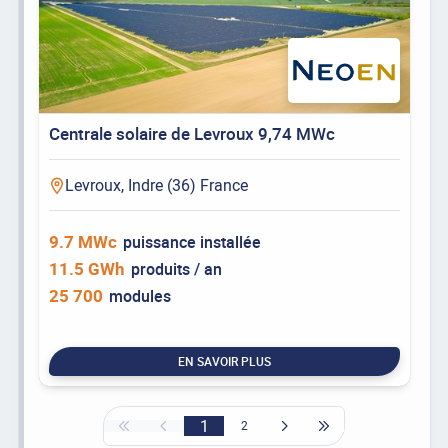
Centrale solaire de Levroux 9,74 MWc
Levroux, Indre (36) France
9.7 MWc
puissance installée
11.5 GWh
produits / an
25 700
modules
EN SAVOIR PLUS
1
2