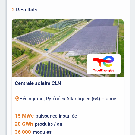
2
Résultats
Centrale solaire CLN
Bésingrand, Pyrénées Atlantiques (64) France
15 MWc
puissance installée
20 GWh
produits / an
36 000
modules